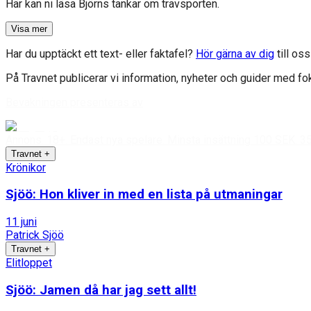
Här kan ni läsa Björns tankar om travsporten.
Visa mer
Har du upptäckt ett text- eller faktafel?
Hör gärna av dig
till os
På Travnet publicerar vi information, nyheter och guider med fo
Bevakningen presenteras av
Annons.
18+. Endast nya spelare. Minsta insättning 100 SEK. 35x o
Travnet
+
Krönikor
Sjöö: Hon kliver in med en lista på utmaningar
11 juni
Patrick Sjöö
Travnet
+
Elitloppet
Sjöö: Jamen då har jag sett allt!