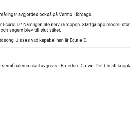
 treåringar avgjordes också på Vermo i lördags.
Ecurie D? Nämligen lite nerv i kroppen. Startgalopp modell störr
ch segern blev till slut säker.
säsong. Jisses vad kapabel han är Ecurie D.
 semifinalerna skall avgöras i Breeders Crown. Det blir att kopp