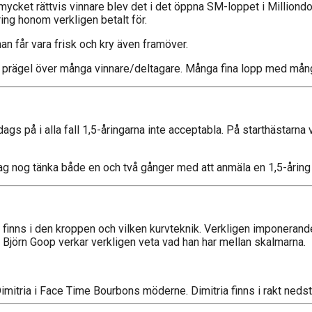
mycket rättvis vinnare blev det i det öppna SM-loppet i Milliond
ing honom verkligen betalt för.
n får vara frisk och kry även framöver.
 prägel över många vinnare/deltagare. Många fina lopp med mång
ags på i alla fall 1,5-åringarna inte acceptabla. På starthästarna
e jag nog tänka både en och två gånger med att anmäla en 1,5-åring 
 finns i den kroppen och vilken kurvteknik. Verkligen imponerand
jörn Goop verkar verkligen veta vad han har mellan skalmarna.
 Dimitria i Face Time Bourbons möderne. Dimitria finns i rakt ned