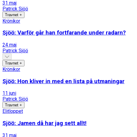
31 maj
Patrick Sjöö
Travnet
+
Krönikor
Sjöö: Varför går han fortfarande under radarn?
24 maj
Patrick Sjöö
Travnet
+
Krönikor
Sjöö: Hon kliver in med en lista på utmaningar
11 juni
Patrick Sjöö
Travnet
+
Elitloppet
Sjöö: Jamen då har jag sett allt!
31 maj