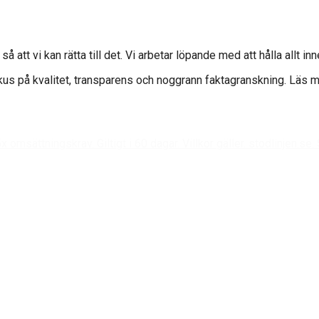
s så att vi kan rätta till det. Vi arbetar löpande med att hålla allt in
kus på kvalitet, transparens och noggrann faktagranskning. Läs me
msättningskrav. Giltigt i 60 dagar. Villkor gäller. stodlinjen.se. 