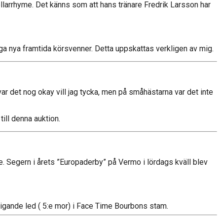
ollarrhyme. Det känns som att hans tränare Fredrik Larsson har
a nya framtida körsvenner. Detta uppskattas verkligen av mig.
 var det nog okay vill jag tycka, men på småhästarna var det inte
till denna auktion.
e. Segern i årets ”Europaderby” på Vermo i lördags kväll blev
stigande led ( 5:e mor) i Face Time Bourbons stam.