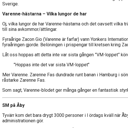
Sverige.
Varenne-hästarna – Vilka lungor de har
Oj, vilka lungor de har Varenne-hästarna och det oavsett vilka tr
till sina avkommor/ättlingar.
Fyraårige Zacon Gio (Varenne är farfar) vann Yonkers International
fyraåringen gjorde. Belöningen i prispengar till kretsen kring Za
Låt oss hoppas att detta inte var sista gången ”VM-loppet” körd
"Hoppas inte det var sista VM-loppet"
Mer Varenne. Zarenne Fas dundrade runt banan i Hamburg i sönd
råstarke Zarenne Fas.
Som sagt, Varenne-blodet ger många gånger en fantastisk styrk
SM på Åby
Tyvärr kom det bara drygt 3000 personer i l ördags kväll när Å
administrationen gör.