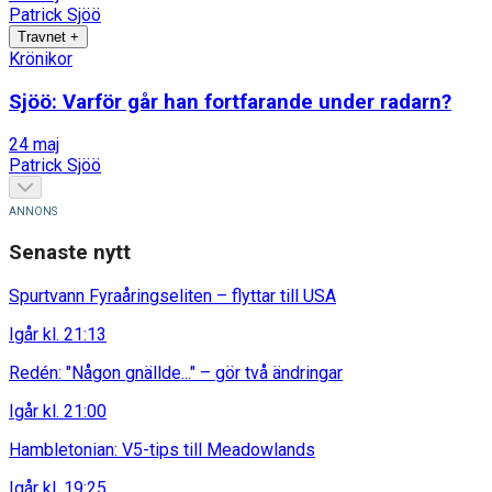
Patrick Sjöö
Travnet
+
Krönikor
Sjöö: Varför går han fortfarande under radarn?
24 maj
Patrick Sjöö
Senaste nytt
Spurtvann Fyraåringseliten – flyttar till USA
Igår kl. 21:13
Redén: "Någon gnällde..." – gör två ändringar
Igår kl. 21:00
Hambletonian: V5-tips till Meadowlands
Igår kl. 19:25