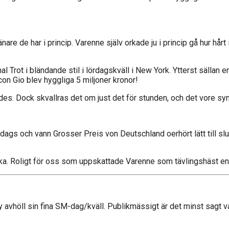
änare de har i princip. Varenne själv orkade ju i princip gå hur h
 Trot i bländande stil i lördagskväll i New York. Ytterst sällan en 
con Gio blev hyggliga 5 miljoner kronor!
es. Dock skvallras det om just det för stunden, och det vore synd
ags och vann Grosser Preis von Deutschland oerhört lätt till slu
a. Roligt för oss som uppskattade Varenne som tävlingshäst en 
by avhöll sin fina SM-dag/kväll. Publikmässigt är det minst sagt