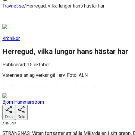
Travnet.se
/
Herregud, vilka lungor hans hästar har
Bevakningen presenteras av
Annons.
Spela ansvarsfullt. 18+. Villkor gäller.
Krönikor
Herregud, vilka lungor hans hästar har
Publicerad:
15 oktober
Varennes anlag verkar gå i arv. Foto: ALN
ANNONS. Spela ansvarsfullt. 18+. Villkor gäller.
Björn Hammarström
Dela
Dela
STRÄNGNÄS: Vätan fortsätter att hålla Mälardalen i sitt grepp. Det g