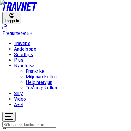
Logga in
Prenumerera
+
Travtips
Andelsspel
Sporttips
Plus
Nyheter
Frankrike
Miljonärskollen
Helgintervjun
Treåringskollen
Silly
Video
Avel