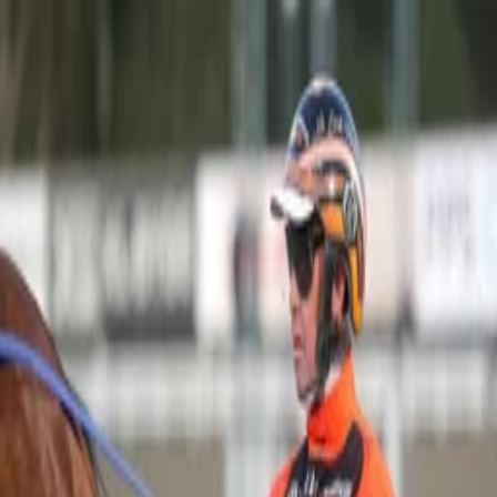
Logga in
Prenumerera
+
Travtips
Andelsspel
Sporttips
Plus
Nyheter
Frankrike
Miljonärskollen
Helgintervjun
Treåringskollen
Silly
Video
Avel