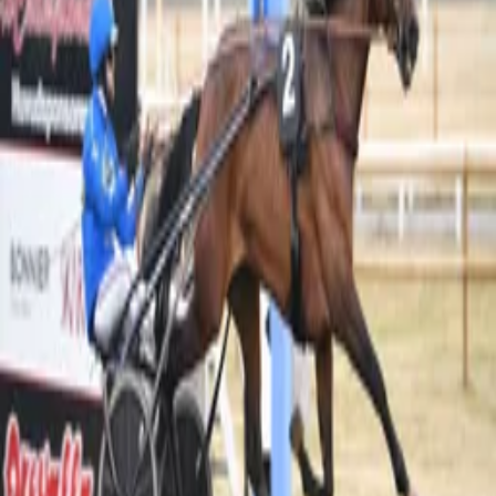
Travnet.se
/
V75 Solvalla 2025-03-29
V75 Solvalla 2025-03-29
Travtips
Profilerna inför V75: "Ser ut som en retad tiger"
Start:
29 MARS KL. 01:00
V75
Travtips
V75-magasinet: Superskrällen är spelad till 1%
28 mars
Redaktionen Travnet
Travtips
V75-tips: Vinnaren i Drottningens pokal spikas