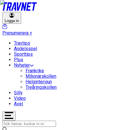
Logga in
Prenumerera
+
Travtips
Andelsspel
Sporttips
Plus
Nyheter
Frankrike
Miljonärskollen
Helgintervjun
Treåringskollen
Silly
Video
Avel