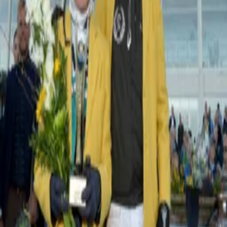
Travnet.se
/
V64 Örebro 2025-05-15
V64 Örebro 2025-05-15
Travtips
V64-tips: Intressant jänkare i Sverigedebut
Start:
15 MAJ KL. 02:00
V64
Cookiepolicy
Integritetspolicy
Om oss
Kundtjänst
Prenumerationsvillkor
Verifierings- och faktagranskningspolicy
Redaktionell policy
Hantera datainställningar
Partners