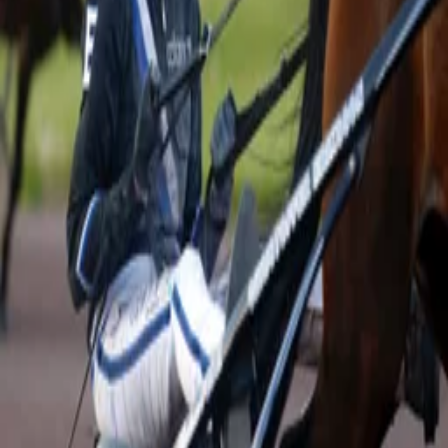
Travnet.se
/
V64 Jägersro 2025-11-11
V64 Jägersro 2025-11-11
Travtips
V64-tips: Enorma favoriten spikas.. eller?
Start:
11 NOVEMBER KL. 01:00
V64
Cookiepolicy
Integritetspolicy
Om oss
Kundtjänst
Prenumerationsvillkor
Verifierings- och faktagranskningspolicy
Redaktionell policy
Hantera datainställningar
Partners