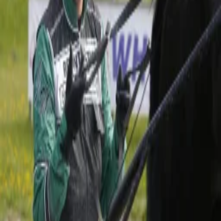
Travnet.se
/
V4 Gävle
V4 Gävle
Travtips
V4-tips: Westholms märr spurtar bäst
Start:
12 SEPTEMBER KL. 02:00
V4
Cookiepolicy
Integritetspolicy
Om oss
Kundtjänst
Prenumerationsvillkor
Verifierings- och faktagranskningspolicy
Redaktionell policy
Hantera datainställningar
Partners