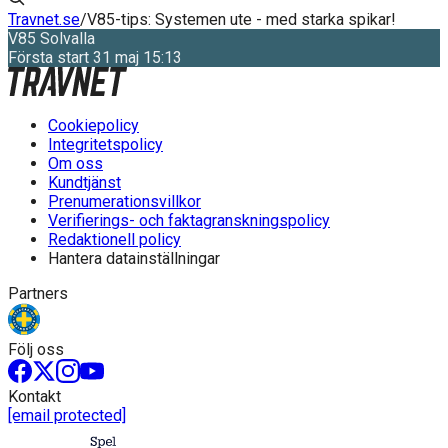
Travnet.se
/
V85-tips: Systemen ute - med starka spikar!
V85
Solvalla
Första start 31 maj 15:13
Cookiepolicy
Integritetspolicy
Om oss
Kundtjänst
Prenumerationsvillkor
Verifierings- och faktagranskningspolicy
Redaktionell policy
Hantera datainställningar
Partners
Följ oss
Kontakt
[email protected]