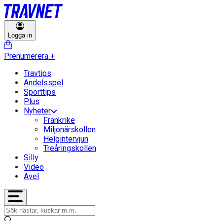
Logga in
Prenumerera
+
Travtips
Andelsspel
Sporttips
Plus
Nyheter
Frankrike
Miljonärskollen
Helgintervjun
Treåringskollen
Silly
Video
Avel