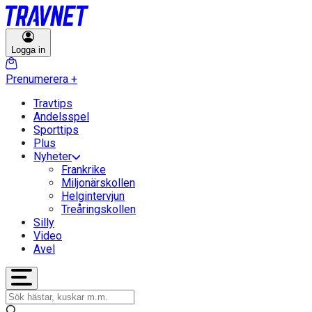
Logga in
Prenumerera
+
Travtips
Andelsspel
Sporttips
Plus
Nyheter
Frankrike
Miljonärskollen
Helgintervjun
Treåringskollen
Silly
Video
Avel