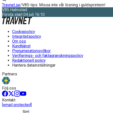
Travnet.se
/
V85-tips: Missa inte vår lösning i guldsprintern!
V85
Halmstad
Första start 04 juli 16:10
Cookiepolicy
Integritetspolicy
Om oss
Kundtjänst
Prenumerationsvillkor
Verifierings- och faktagranskningspolicy
Redaktionell policy
Hantera datainställningar
Partners
Följ oss
Kontakt
[email protected]