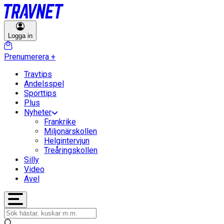
Logga in
Prenumerera
+
Travtips
Andelsspel
Sporttips
Plus
Nyheter
Frankrike
Miljonärskollen
Helgintervjun
Treåringskollen
Silly
Video
Avel